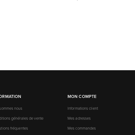
FORMATION
MON COMPTE
 sommes nous
Informations client
itions générales de vente
Mes adresses
tions fréquentes
Mes commandes