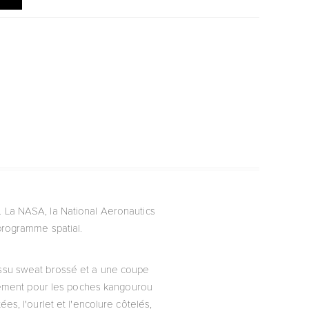
. La NASA, la National Aeronautics
programme spatial.
tissu sweat brossé et a une coupe
alement pour les poches kangourou
s, l'ourlet et l'encolure côtelés,