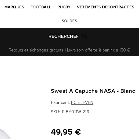
MARQUES
FOOTBALL
RUGBY
VÊTEMENTS DÉCONTRACTÉS
SOLDES
Retours et échanges gratuits | Livraison offerte à partir de 150 €
Sweat A Capuche NASA - Blanc
Fabricant:
FC ELEVEN
SKU:
11-BY011W-216
49,95 €