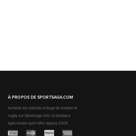
À PROPOS DE SPORTSAGA.COM
Achetez les maillots vintage de football et
rugby sur Sportsaga.com, la boutique
spécialisée sport rétro depuis 2005.