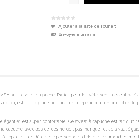
-
Ajouter à la liste de souhait
Envoyer à un ami
NASA sur la poitrine gauche. Parfait pour les vêtements décontractés
tration, est une agence américaine indépendante responsable du 
légant et est super confortable. Ce sweat à capuche est fait d'un 
, la capuche avec des cordes ne doit pas manquer et cela vaut ég
l à capuche. Les détails supplémentaires tels que les manches montée