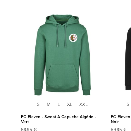
S
M
L
XL
XXL
S
FC Eleven - Sweat A Capuche Algérie -
FC Eleven
Vert
Noir
59,95 €
59,95 €