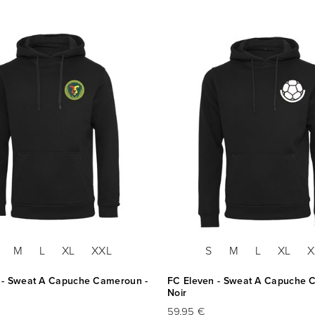
M
L
XL
XXL
S
M
L
XL
X
 - Sweat A Capuche Cameroun -
FC Eleven - Sweat A Capuche C
Noir
59,95 €