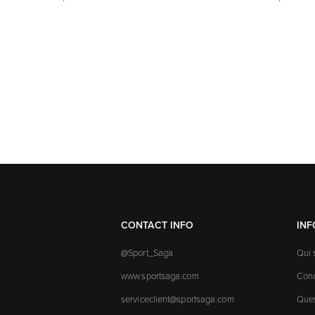
CONTACT INFO
IN
@Sport_Saga
Qui
www.sportsaga.com
Cond
serviceclient@sportsaga.com
Ques