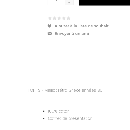
-
Ajouter à la liste de souhait
Envoyer à un ami
TOFFS - Maillot rétro Grèce années 80
100% coton
Coffret de présentation