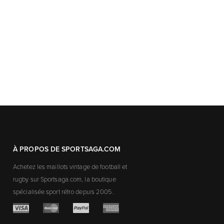
À PROPOS DE SPORTSAGA.COM
Achetez les maillots vintage de football et
rugby sur Sportsaga.com, la boutique
spécialisée sport rétro depuis 2005.