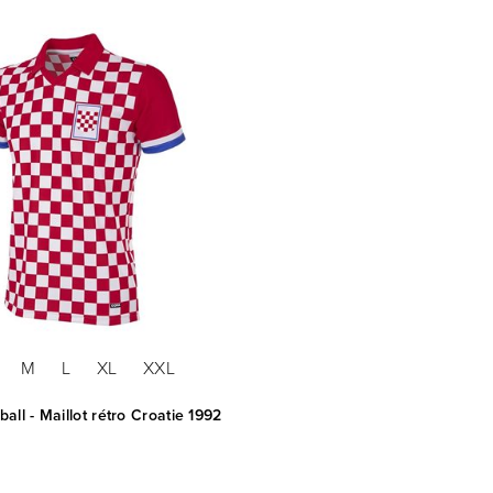
M
L
XL
XXL
all - Maillot rétro Croatie 1992