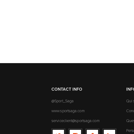
CONTACT INFO
IN
@Sport_Saga
Qui
www.sportsaga.com
Cond
serviceclient@sportsaga.com
Ques
Pers