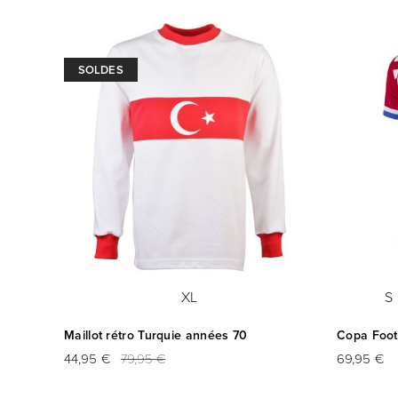
SOLDES
XL
S
Maillot rétro Turquie années 70
Copa Footb
44,95 €
79,95 €
69,95 €