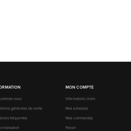
FORMATION
MON COMPTE
 sommes nous
Informations client
itions générales de vente
Mes adresses
tions fréquentes
Mes commandes
onnalisation
Panier