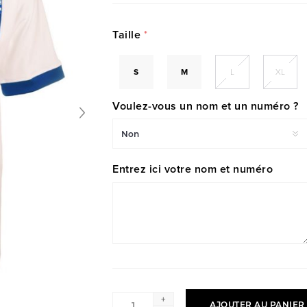
Taille
*
S
M
L
XL
Voulez-vous un nom et un numéro ?
Entrez ici votre nom et numéro
+
AJOUTER AU PANIER