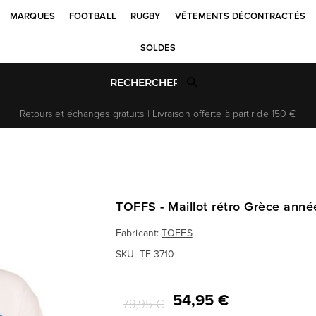
MARQUES
FOOTBALL
RUGBY
VÊTEMENTS DÉCONTRACTÉS
SOLDES
Retours et échanges gratuits | Livraison offerte à partir de 150 €
TOFFS - Maillot rétro Grèce ann
Fabricant:
TOFFS
SKU:
TF-3710
54,95 €
79,95 €