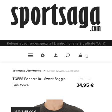
Retours et échanges gratuits | Livraison offerte à partir de 150 €
(0)
Vêtements Décontractés
>
Sweats & Sweats à capuche
TOFFS Pennarello - Sweat Baggio -
79,95 €
34,95 €
Gris foncé
SAVE 45,00 €