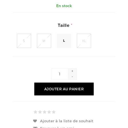
En stock
Taille
*
L
S
M
XL
+
-
AJOUTER AU PANIER
Ajouter à la liste de souhait