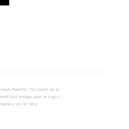
tement Palermo '79 à partir de la
ment foot vintage avec le logo «
osanero
sur le cœur.