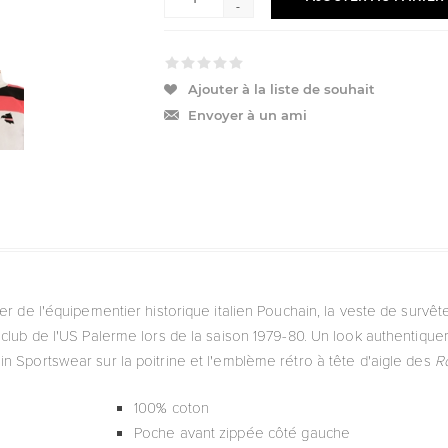
-
Ajouter à la liste de souhait
Envoyer à un ami
ulier de l'équipementier historique italien Pouchain, la veste de survê
 club de l'US Palerme lors de la saison 1979-80. Un look authentique
n Sportswear sur la poitrine et l'emblème rétro à tête d'aigle des
R
100% coton
Poche avant zippée côté gauche