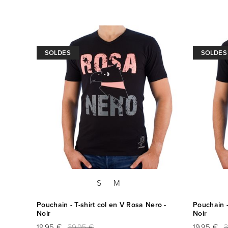
SOLDES
SOLDES
S
M
Pouchain - T-shirt col en V Rosa Nero -
Pouchain -
Noir
Noir
19,95 €
39,95 €
19,95 €
3