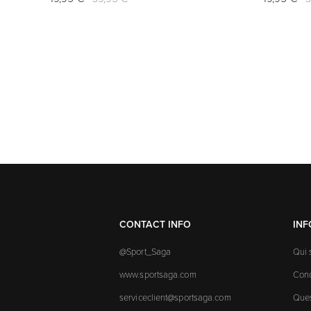
CONTACT INFO
IN
@Sport_Saga
Qui
www.sportsaga.com
Cond
serviceclient@sportsaga.com
Ques