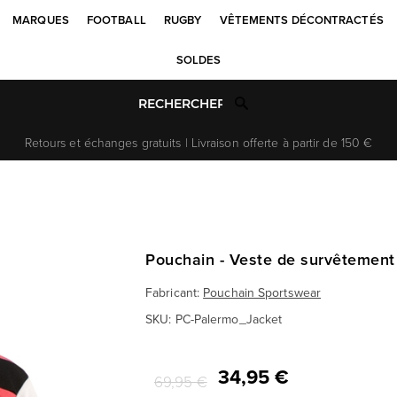
MARQUES
FOOTBALL
RUGBY
VÊTEMENTS DÉCONTRACTÉS
SOLDES
Retours et échanges gratuits | Livraison offerte à partir de 150 €
Pouchain - Veste de survêtement
Fabricant:
Pouchain Sportswear
SKU:
PC-Palermo_Jacket
34,95 €
69,95 €