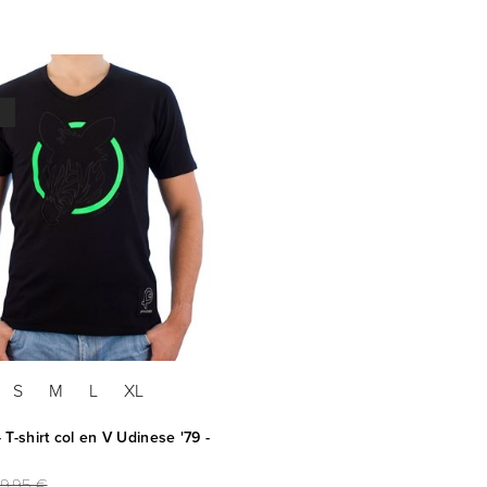
S
M
L
XL
 T-shirt col en V Udinese '79 -
9,95 €