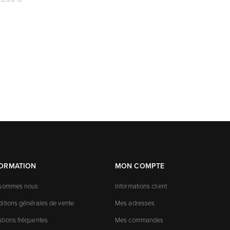
FORMATION
MON COMPTE
 sommes nous
Informations client
itions générales de vente
Mes adresses
tions fréquentes
Mes commandes