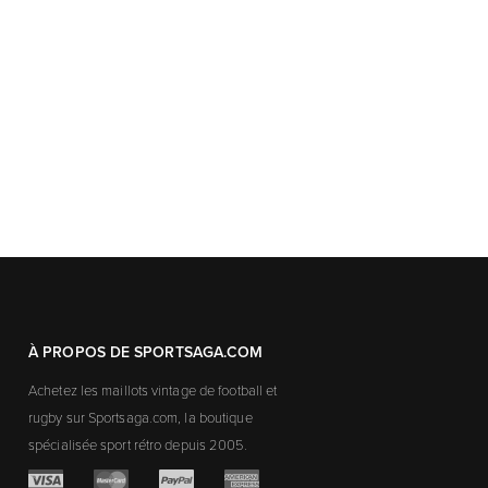
À PROPOS DE SPORTSAGA.COM
Achetez les maillots vintage de football et
rugby sur Sportsaga.com, la boutique
spécialisée sport rétro depuis 2005.