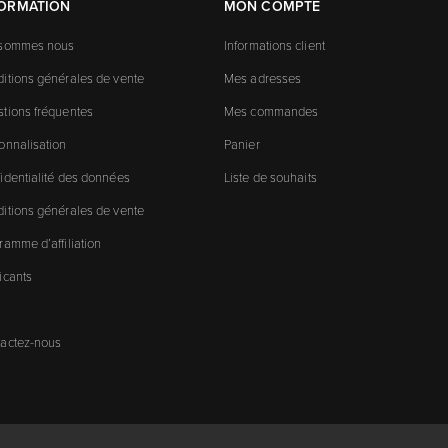
FORMATION
MON COMPTE
 sommes nous
Informations client
itions générales de vente
Mes adresses
tions fréquentes
Mes commandes
onnalisation
Panier
identialité des données
Liste de souhaits
itions générales de vente
ramme d’affiliation
icants
actez-nous