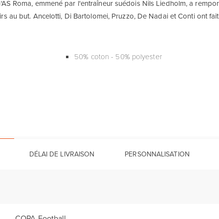
l'AS Roma, emmené par l'entraîneur suédois Nils Liedholm, a remporté 
irs au but. Ancelotti, Di Bartolomei, Pruzzo, De Nadai et Conti ont fait
50% coton - 50% polyester
DÉLAI DE LIVRAISON
PERSONNALISATION
COPA Football