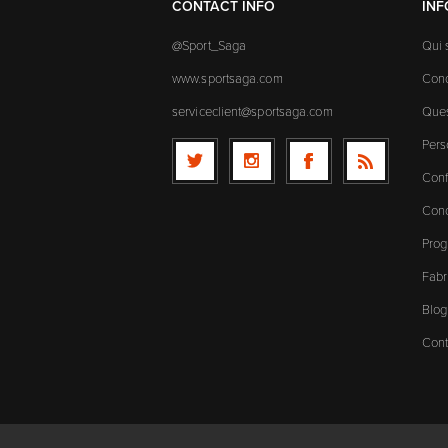
CONTACT INFO
IN
@Sport_Saga
Qui
www.sportsaga.com
Cond
serviceclient@sportsaga.com
Ques
Pers
Conf
Cond
Prog
Fabr
Blog
Cont