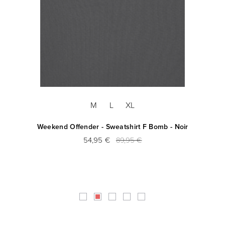
M
L
XL
ine
Weekend Offender - Sweatshirt F Bomb - Noir
54,95 €
89,95 €