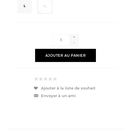
L
XL
+
-
AJOUTER AU PANIER
Ajouter à la liste de souhait
Envoyer à un ami