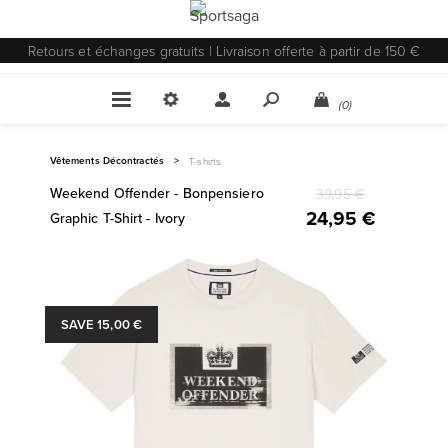
Retours et échanges gratuits | Livraison offerte à partir de 150 €
(0)
Vêtements Décontractés
>
T-shirts
Weekend Offender - Bonpensiero
39,95 €
24,95 €
Graphic T-Shirt - Ivory
SAVE 15,00 €