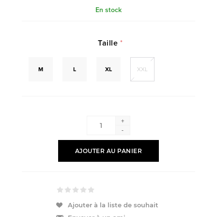
En stock
Taille
*
M
L
XL
XXL
+
-
AJOUTER AU PANIER
Ajouter à la liste de souhait