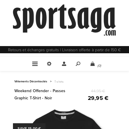
Retours et échanges gratuits | Livraison offerte à partir de 150 €
(0)
Vêtements Décontractés
>
T-shirts
Weekend Offender - Passes
44,95 €
29,95 €
Graphic T-Shirt - Noir
SAVE 15,00 €