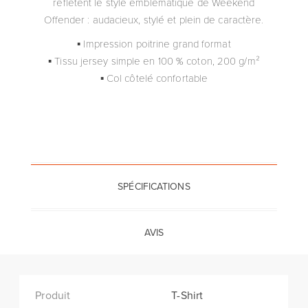
reflètent le style emblématique de Weekend
Offender : audacieux, stylé et plein de caractère.
▪ Impression poitrine grand format
▪ Tissu jersey simple en 100 % coton, 200 g/m²
▪ Col côtelé confortable
SPÉCIFICATIONS
AVIS
Produit
T-Shirt