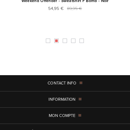
ine
Weekend Offender - Sweatshirt F Bomb - Noir
54,95 €
89,95 €
CONTACT INFO
INFORMATION
MON COMPTE