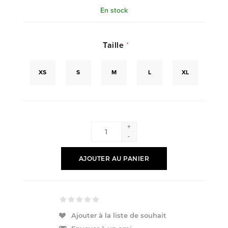
En stock
Taille
*
XS
S
M
L
XL
+
-
AJOUTER AU PANIER
Ajouter à la liste de souhait