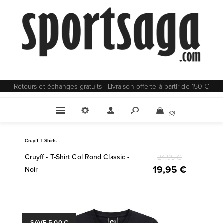
Retours et échanges gratuits | Livraison offerte à partir de 150 €
(0)
Cruyff T-Shirts
Cruyff - T-Shirt Col Rond Classic -
24,95 €
19,95 €
Noir
SAVE 5,00 €