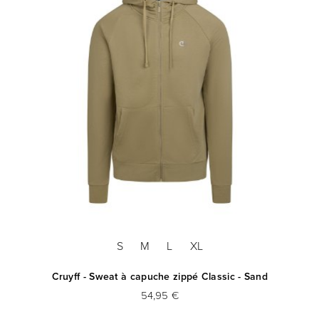
S
M
L
XL
974
Cruyff - Sweat à capuche zippé Classic - Sand
54,95 €