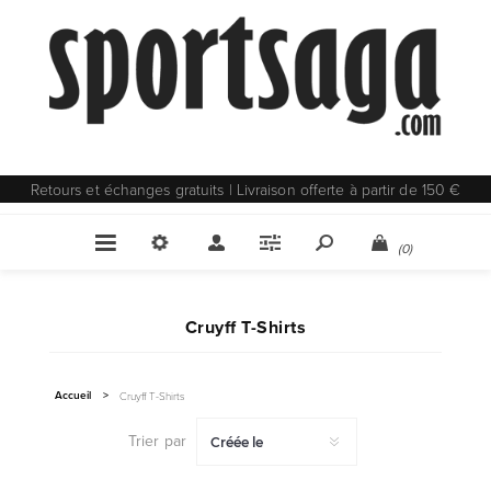
Retours et échanges gratuits | Livraison offerte à partir de 150 €
(0)
Cruyff T-Shirts
Accueil
>
Cruyff T-Shirts
Trier par