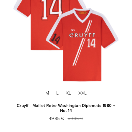
M
L
XL
XXL
Cruyff - Maillot Retro Washington Diplomats 1980 +
No. 14
49,95 €
59,95 €