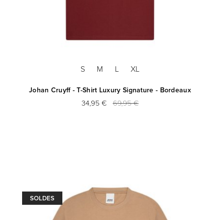
S
M
L
XL
Johan Cruyff - T-Shirt Luxury Signature - Bordeaux
34,95 €
69,95 €
SOLDES