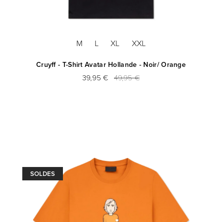
M
L
XL
XXL
Cruyff - T-Shirt Avatar Hollande - Noir/ Orange
39,95 €
49,95 €
SOLDES