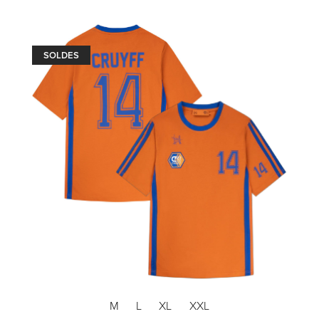
SOLDES
M
L
XL
XXL