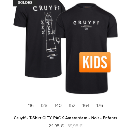
SOLDES
116
128
140
152
164
176
Cruyff - T-Shirt CITY PACK Amsterdam - Noir - Enfants
24,95 €
39,95 €