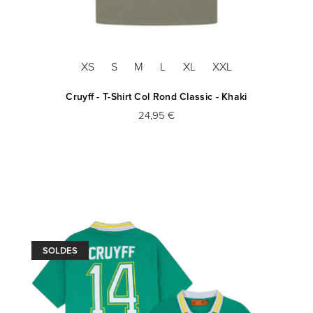
XS
S
M
L
XL
XXL
Cruyff - T-Shirt Col Rond Classic - Khaki
24,95 €
SOLDES