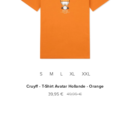
S
M
L
XL
XXL
Cruyff - T-Shirt Avatar Hollande - Orange
39,95 €
49,95 €