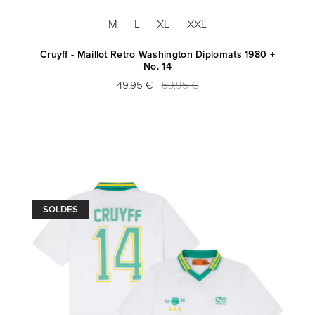
M
L
XL
XXL
Cruyff - Maillot Retro Washington Diplomats 1980 +
No. 14
49,95 €
59,95 €
SOLDES