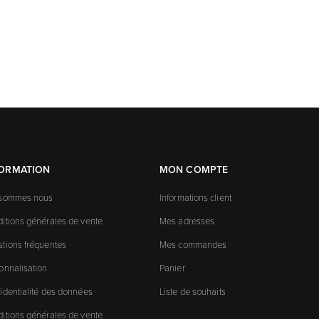
FORMATION
MON COMPTE
 sommes nous
Informations client
itions générales de vente
Mes adresses
tions fréquentes
Mes commandes
onnalisation
Panier
identialité des données
Liste de souhaits
itions générales de vente