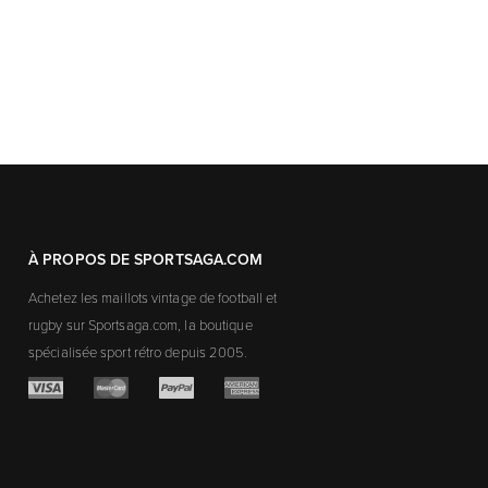
À PROPOS DE SPORTSAGA.COM
Achetez les maillots vintage de football et
rugby sur Sportsaga.com, la boutique
spécialisée sport rétro depuis 2005.