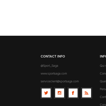
CONTACT INFO
IN
@Sport_Saga
Qui
www.sportsaga.com
Cond
serviceclient@sportsaga.com
Ques
Pers
Conf
Cond