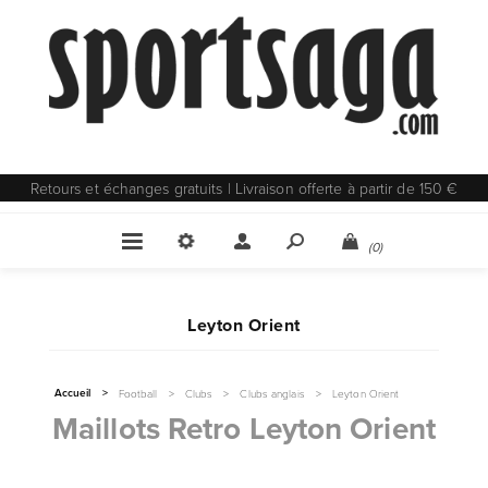
Retours et échanges gratuits | Livraison offerte à partir de 150 €
(0)
Leyton Orient
Accueil
>
Football
>
Clubs
>
Clubs anglais
>
Leyton Orient
Maillots Retro Leyton Orient