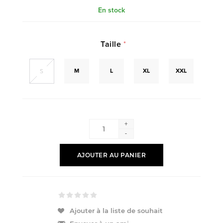
En stock
Taille
*
M
L
XL
XXL
S
+
-
AJOUTER AU PANIER
Ajouter à la liste de souhait