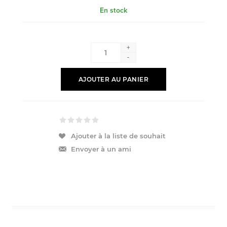
En stock
+
-
AJOUTER AU PANIER
Ajouter à la liste de souhait
Envoyer à un ami