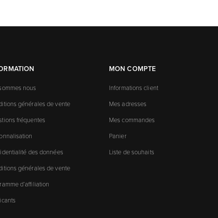
FORMATION
MON COMPTE
 sommes nous
Informations client
itions générales de vente
Mes adresses
tions fréquentes
Mes commandes
onnalisation
Panier
identialité des données
Liste de souhaits
itions générales de vente
ramme d’affiliation
icants