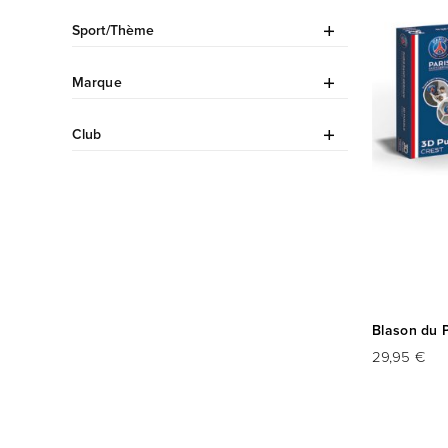
Sport/Thème
Marque
Club
Blason du P
29,95 €