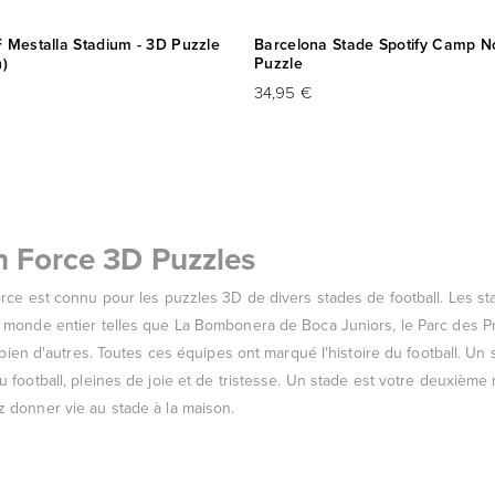
 Mestalla Stadium - 3D Puzzle
Barcelona Stade Spotify Camp N
n)
Puzzle
34,95 €
n Force 3D Puzzles
orce est connu pour les puzzles 3D de divers stades de football. Les st
 monde entier telles que La Bombonera de Boca Juniors, le Parc des Pri
t bien d'autres. Toutes ces équipes ont marqué l'histoire du football. Un
 football, pleines de joie et de tristesse. Un stade est votre deuxièm
 donner vie au stade à la maison.