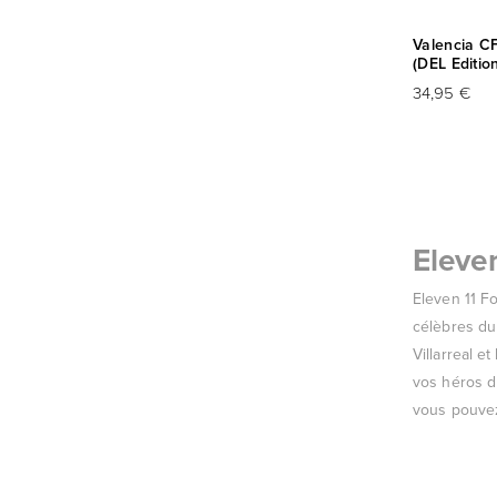
Valencia CF
(DEL Editio
34,95 €
Eleve
Eleven 11 F
célèbres du
Villarreal e
vos héros du
vous pouvez