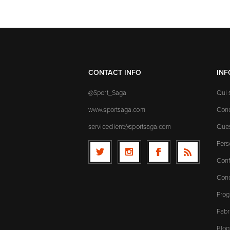
CONTACT INFO
IN
@Sport_Saga
Qui
www.sportsaga.com
Cond
serviceclient@sportsaga.com
Ques
Pers
Conf
Cond
Prog
Fabr
Blog