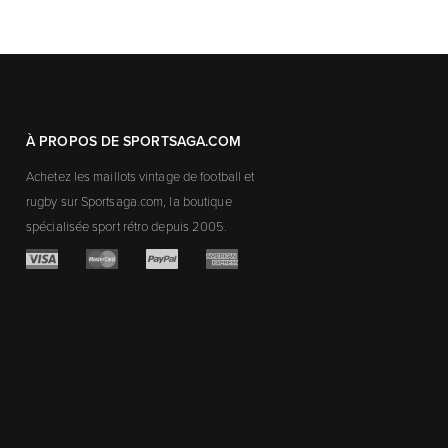
À PROPOS DE SPORTSAGA.COM
Achetez les maillots vintage de football et
rugby sur Sportsaga.com, la boutique
spécialisée sport rétro depuis 2005.