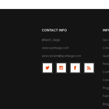
CONTACT INFO
IN
@Sport_Saga
Qui
www.sportsaga.com
Cond
serviceclient@sportsaga.com
Ques
Pers
Conf
Cond
Prog
Fabr
Blog