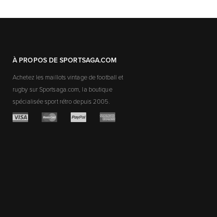
À PROPOS DE SPORTSAGA.COM
Achetez les maillots vintage de football et
rugby sur Sportsaga.com, la boutique
spécialisée sport rétro depuis 2005.