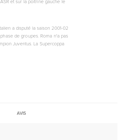
 ASR et sur la poitrine gauche le
talien a disputé la saison 2001-02
e phase de groupes. Roma n'a pas
champion Juventus. La Supercoppa
AVIS