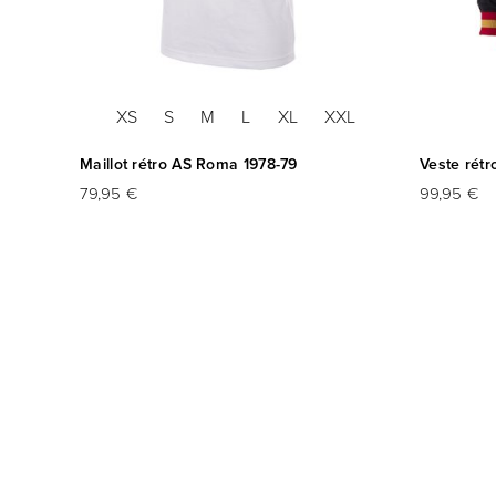
XS
S
M
L
XL
XXL
0-1981
Maillot rétro AS Roma 1978-79
Veste rét
79,95 €
99,95 €