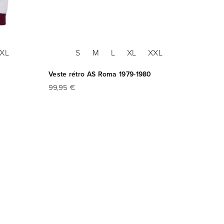
XL
S
M
L
XL
XXL
Veste rétro AS Roma 1979-1980
Maillo
99,95 €
79,95