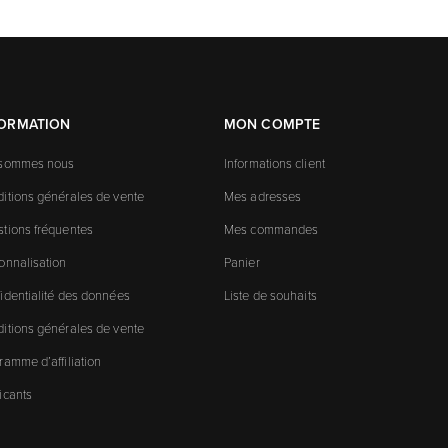
FORMATION
MON COMPTE
 sommes nous
Informations client
itions générales de vente
Mes adresses
tions fréquentes
Mes commandes
onnalisation
Panier
identialité des données
Liste de souhaits
itions générales de vente
ramme d’affiliation
icants