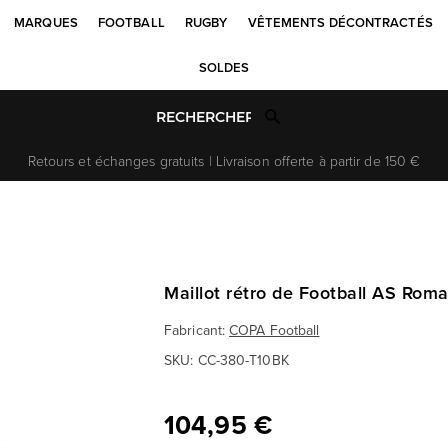
MARQUES
FOOTBALL
RUGBY
VÊTEMENTS DÉCONTRACTÉS
SOLDES
Retours et échanges gratuits | Livraison offerte à partir de 150 €
Maillot rétro de Football AS Roma
Fabricant:
COPA Football
SKU:
CC-380-T10BK
104,95 €