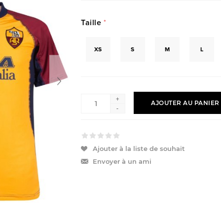
Taille
*
XS
S
M
L
+
AJOUTER AU PANIER
-
Ajouter à la liste de souhait
Envoyer à un ami