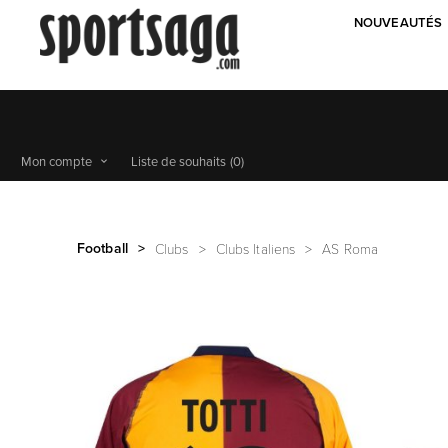
NOUVEAUTÉS
Mon compte
Liste de souhaits
(0)
Football
>
Clubs
>
Clubs Italiens
>
AS Roma