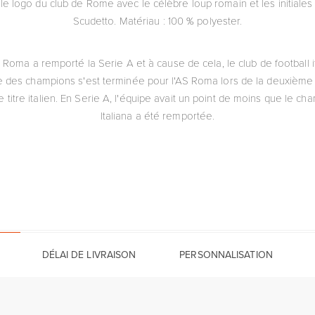
e le logo du club de Rome avec le célèbre loup romain et les initiales
Scudetto. Matériau : 100 % polyester.
 Roma a remporté la Serie A et à cause de cela, le club de football i
e des champions s'est terminée pour l'AS Roma lors de la deuxièm
 titre italien. En Serie A, l'équipe avait un point de moins que le 
Italiana a été remportée.
DÉLAI DE LIVRAISON
PERSONNALISATION