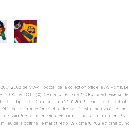
 2001-2002 de COPA Football de la collection officielle AS Roma. Le
 l'AS Roma TOTTI (10). Ce maillot rétro de l'AS Roma est basé sur le m
hs de la Ligue des Champions en 2001-2002. Le maillot de football 
e côté droit est rouge foncé et l'autre moitié est jaune foncé. Les m
de football rétro a une encolure bleu foncé. La couleur bleu foncé s
 milieu de la poitrine, le maillot rétro AS Roma '01-'02 est orné du