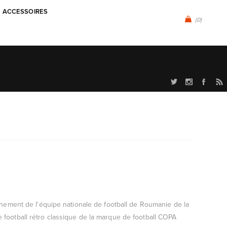
ACCESSOIRES
(0)
înement de l'équipe nationale de football de Roumanie de la
football rétro classique de la marque de football COPA