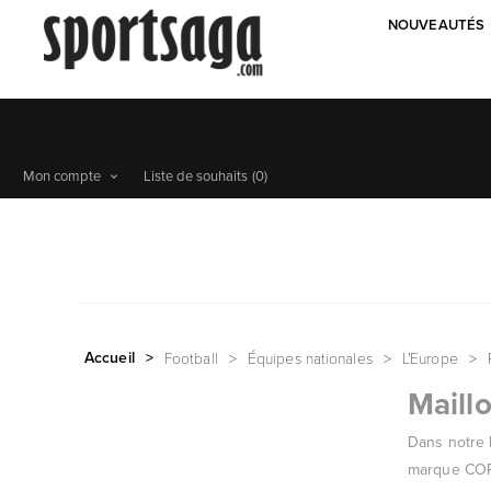
NOUVEAUTÉS
Mon compte
Liste de souhaits
(0)
Accueil
>
Football
>
Équipes nationales
>
L'Europe
>
Maill
Dans notre 
marque COPA