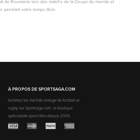
otball de Roumanie lors des matchs de la Coupe du monde et
r pendant votre temps libre.
À PROPOS DE SPORTSAGA.COM
Achetez les maillots vintage de football et
rugby sur Sportsaga.com, la boutique
spécialisée sport rétro depuis 2005.