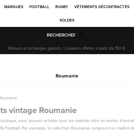
MARQUES
FOOTBALL
RUGBY
VÊTEMENTS DÉCONTRACTÉS
SOLDES
Retours et échanges gratuits | Livraison offerte à partir de 150 €
Roumanie
Roumanie
ots vintage Roumanie
boutique, vous pouvez acheter tous les maillots rétro et vestes d'entra
 Football. Par exemple, la collection Roumanie comprend un maillot de 