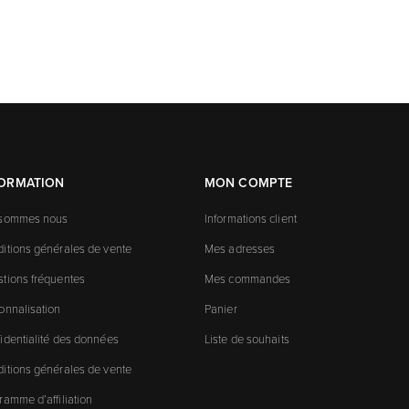
FORMATION
MON COMPTE
 sommes nous
Informations client
itions générales de vente
Mes adresses
tions fréquentes
Mes commandes
onnalisation
Panier
identialité des données
Liste de souhaits
itions générales de vente
ramme d’affiliation