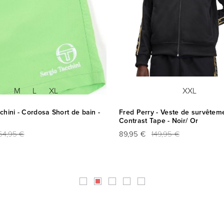
M
L
XL
XXL
ni - Cordosa Short de bain -
Fred Perry - Veste de survêtement
Contrast Tape - Noir/ Or
,95 €
89,95 €
149,95 €