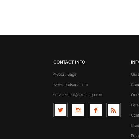
CONTACT INFO
IN
@Sport_Saga
Qui
www.sportsaga.com
Cond
serviceclient@sportsaga.com
Ques
Pers
Conf
Cond
Prog