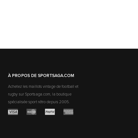
À PROPOS DE SPORTSAGA.COM
Achetez les maillots vintage de football et
rugby sur Sportsaga.com, la boutique
spécialisée sport rétro depuis 2005.