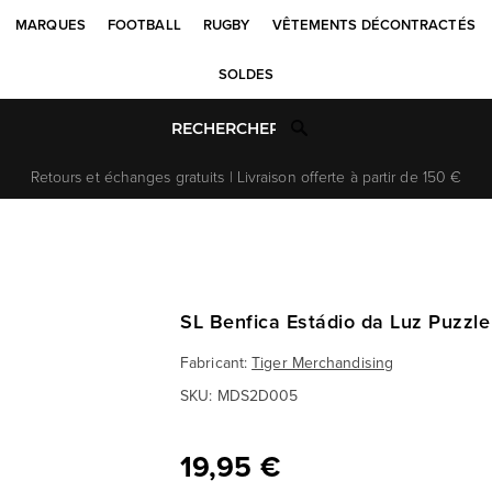
MARQUES
FOOTBALL
RUGBY
VÊTEMENTS DÉCONTRACTÉS
SOLDES
Retours et échanges gratuits | Livraison offerte à partir de 150 €
SL Benfica Estádio da Luz Puzzle
Fabricant:
Tiger Merchandising
SKU:
MDS2D005
19,95 €