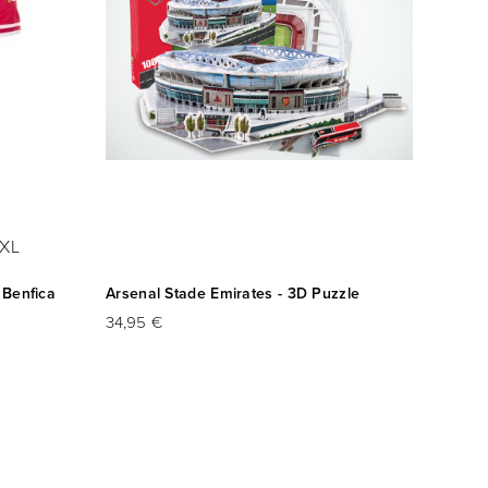
XL
 Benfica
Arsenal Stade Emirates - 3D Puzzle
Chelse
Puzzle
34,95 €
34,95