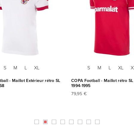
S
M
L
XL
S
M
L
XL
X
all - Maillot Extérieur rétro SL
COPA Football - Maillot rétro SL
968
1994-1995
79,95 €