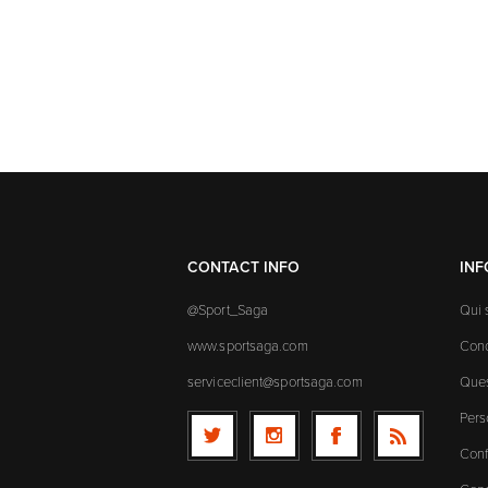
CONTACT INFO
IN
@Sport_Saga
Qui
www.sportsaga.com
Cond
serviceclient@sportsaga.com
Ques
Pers
Conf