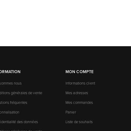
FORMATION
MON COMPTE
 sommes nous
Informations client
itions générales de vente
Mes adresses
tions fréquentes
Mes commandes
onnalisation
Panier
identialité des données
Liste de souhaits