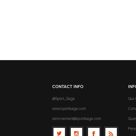
CONTACT INFO
IN
@Sport_Saga
Qui
www.sportsaga.com
Cond
serviceclient@sportsaga.com
Ques
Pers