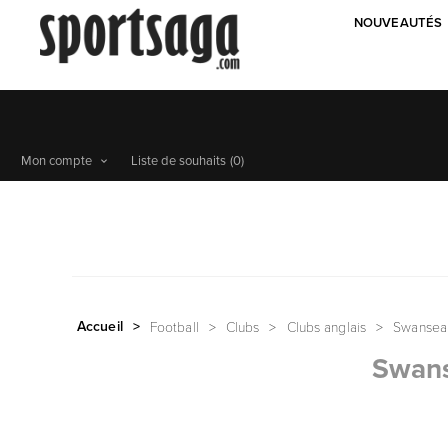
NOUVEAUTÉS
Mon compte
Liste de souhaits
(0)
Accueil
>
Football
>
Clubs
>
Clubs anglais
>
Swansea 
Swans