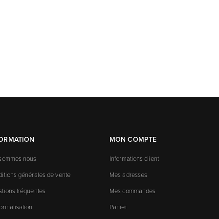
FORMATION
MON COMPTE
 sommes nous
Informations client
itions générales de vente
Mes adresses
tions fréquentes
Mes commandes
onnalisation
Panier