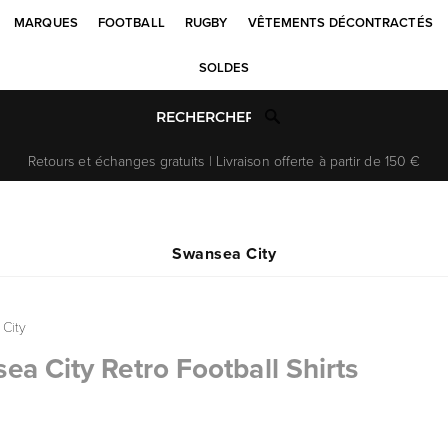
MARQUES
FOOTBALL
RUGBY
VÊTEMENTS DÉCONTRACTÉS
SOLDES
Retours et échanges gratuits | Livraison offerte à partir de 150 €
Swansea City
City
ea City Retro Football Shirts