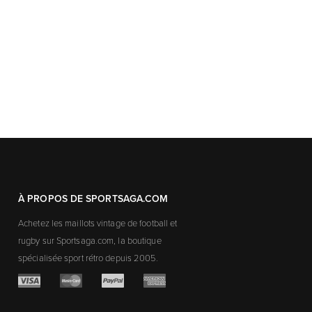
À PROPOS DE SPORTSAGA.COM
Achetez les maillots vintage de football et
rugby sur Sportsaga.com, la boutique
spécialisée sport rétro depuis 2005.