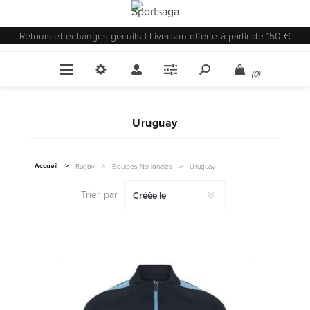
Retours et échanges gratuits | Livraison offerte à partir de 150 €
(0)
Uruguay
Accueil
>
Rugby
>
Équipes Nationales
>
Uruguay
Trier par