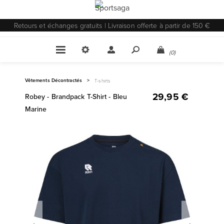
Retours et échanges gratuits | Livraison offerte à partir de 150 €
(0)
Vêtements Décontractés
>
T-shirts
29,95 €
Robey - Brandpack T-Shirt - Bleu
Marine