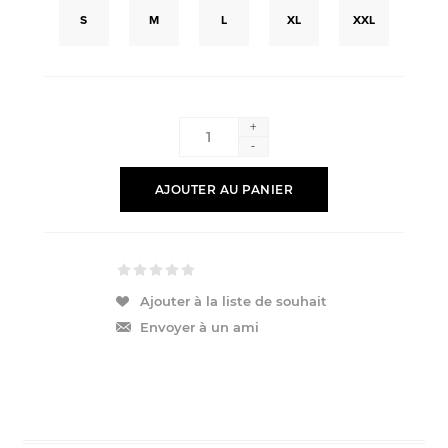
S
M
L
XL
XXL
+
-
AJOUTER AU PANIER
Ajouter à la liste de souhait
Envoyer à un ami