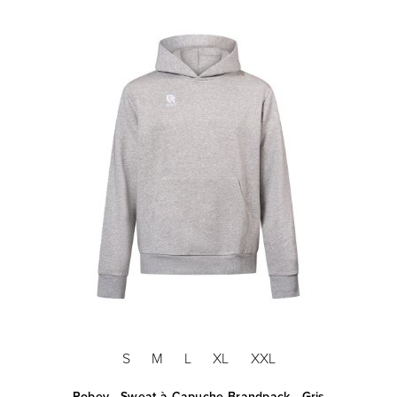
S
M
L
XL
XXL
ne
Robey - Sweat à Capuche Brandpack - Gris